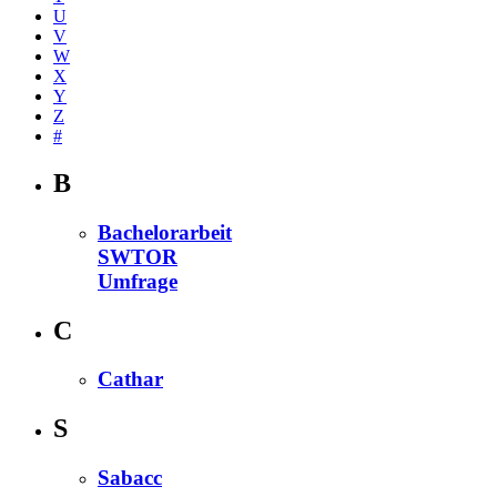
U
V
W
X
Y
Z
#
B
Bachelorarbeit
SWTOR
Umfrage
C
Cathar
S
Sabacc