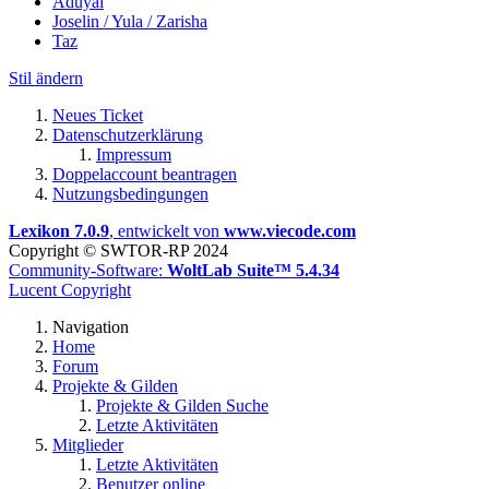
Aduyai
Joselin / Yula / Zarisha
Taz
Stil ändern
Neues Ticket
Datenschutzerklärung
Impressum
Doppelaccount beantragen
Nutzungsbedingungen
Lexikon 7.0.9
, entwickelt von
www.viecode.com
Copyright © SWTOR-RP 2024
Community-Software:
WoltLab Suite™ 5.4.34
Lucent Copyright
Navigation
Home
Forum
Projekte & Gilden
Projekte & Gilden Suche
Letzte Aktivitäten
Mitglieder
Letzte Aktivitäten
Benutzer online