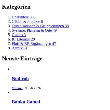
Kategorien
Charaktere
333
Gilden & Projekte
0
Organisationen & Gruppierungen
38
Systeme, Planeten & Orte
49
Guides
3
IC Literatur
20
Fluff & RP-Ergänzungen
47
Archiv
81
Neuste Einträge
Nod'ridi
Mitaron
19. Juli 2026
Bahka Camai