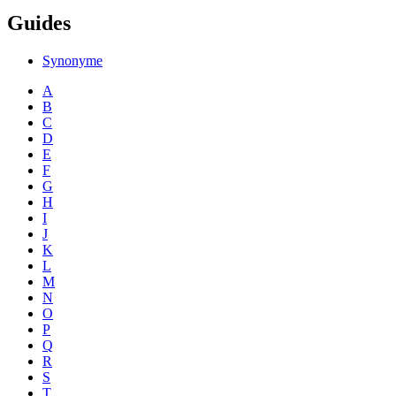
Guides
Synonyme
A
B
C
D
E
F
G
H
I
J
K
L
M
N
O
P
Q
R
S
T