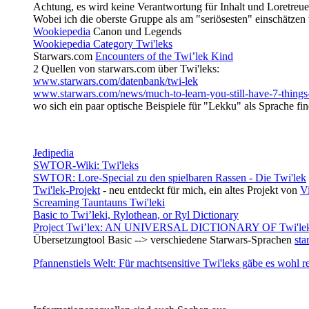
Achtung, es wird keine Verantwortung für Inhalt und Loretreu
Wobei ich die oberste Gruppe als am "seriösesten" einschätzen
Wookiepedia
Canon und Legends
Wookiepedia Category Twi'leks
Starwars.com
Encounters of the Twi’lek Kind
2 Quellen von starwars.com über Twi'leks:
www.starwars.com/datenbank/twi-lek
www.starwars.com/news/much-to-learn-you-still-have-7-thing
wo sich ein paar optische Beispiele für "Lekku" als Sprache fin
Jedipedia
SWTOR-Wiki: Twi'leks
SWTOR: Lore-Special zu den spielbaren Rassen - Die Twi'lek
Twi'lek-Projekt
- neu entdeckt für mich, ein altes Projekt von
V
Screaming Tauntauns Twi'leki
Basic to Twi’leki, Rylothean, or Ryl Dictionary
Project Twi’lex: AN UNIVERSAL DICTIONARY OF Twi'lek
Übersetzungtool Basic --> verschiedene Starwars-Sprachen
sta
Pfannenstiels Welt: Für machtsensitive Twi'leks gäbe es wohl re