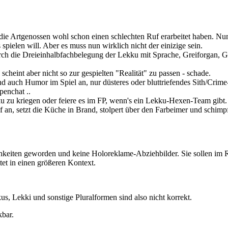
ie Artgenossen wohl schon einen schlechten Ruf erarbeitet haben. Nun,
spielen will. Aber es muss nun wirklich nicht der einizige sein.
urch die Dreieinhalbfachbelegung der Lekku mit Sprache, Greiforgan, G
- scheint aber nicht so zur gespielten "Realität" zu passen - schade.
d auch Humor im Spiel an, nur düsteres oder bluttriefendes Sith/Crime-
penchat ..
 zu kriegen oder feiere es im FP, wenn's ein Lekku-Hexen-Team gibt. A
f an, setzt die Küche in Brand, stolpert über den Farbeimer und schimpf
hkeiten geworden und keine Holoreklame-Abziehbilder. Sie sollen im R
et in einen größeren Kontext.
us, Lekki und sonstige Pluralformen sind also nicht korrekt.
kbar.