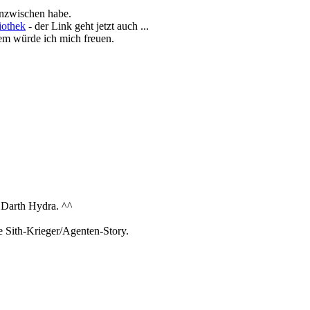
inzwischen habe.
iothek
- der Link geht jetzt auch ...
gem würde ich mich freuen.
e Darth Hydra. ^^
e Sith-Krieger/Agenten-Story.