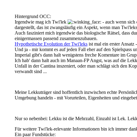
Hintergrund OCC:
Irgendwie mag ich Twi'lek
- auch wenn sich d
dargestellt, das ist zwangsläufig ein Aspekt, wenn man Twi'leks 
Auch fasziniert mich irgendwie das biologische Rätsel, dass d
einigermassen passend zusammenzubauen.
Hypothetische Evolution der Twi'leks
ist mal ein erster Ansatz 
Und ja - mir kommt es auf jeden Fall eher auf den Spielspass un
Imperial gibt's dann halt wenigstens freche Komentare im Grup
Ich hab' dann halt auch im Manaan-FP Angst, was auf die Lekku
Unfall in der Cantina inszeniert, oder man schlägt sich den Kop
verwandt sind ...
Meine Lekkuträger sind hoffentlich inzwischen echte Persönlic
Umgebung handeln - mit Vorurteilen, Eigenheiten und eingebett
Nur so nebenbei: Lekku ist die Mehrzahl, Einzahl ist Lek. Lekk
Für weitere Twi'lek-relevante Informationen bin ich immer dan
Ein paar Fundstücke: