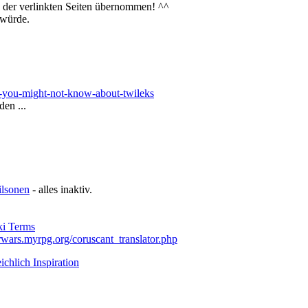
e der verlinkten Seiten übernommen! ^^
 würde.
s-you-might-not-know-about-twileks
den ...
ilsonen
- alles inaktiv.
i Terms
rwars.myrpg.org/coruscant_translator.php
ichlich Inspiration