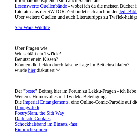
Informationensquellen sind auch Sachen aus
Lesenswerte Quellenbände
- wobei ich da die meisten Bücher 
Literatur aus der SWTOR-Zeit findet sich auch in der
Jedi-Bibl
Über weitere Quellen und auch Literaturtipps zu Twi'lek-halti
Star Wars Wildlife
Über Fragen wie
Wie schläft ein Twi'lek?
Benutzt er ein Kissen?
Können die Lekku durch falsche Lage im Bett einschlafen?
wurde
hier
diskutiert ^^
Der "
beste
" Beitrag hier im Forum zu Lekku-Fragen - ich lieb
Weiteres Humorvolles mit Twi'lek- Beteiligung:
Die
Imperial Entanglements
, eine Online-Comic-Parodie auf di
Übungs-Jedi
PoetrySlam, the Sith Way
Dark side Cookies
Schockhalsband im Einsatz -fast
Einbruchsspuren