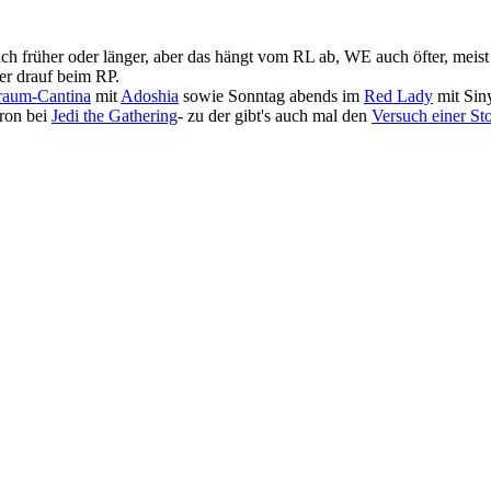
auch früher oder länger, aber das hängt vom RL ab, WE auch öfter, me
mer drauf beim RP.
raum-Cantina
mit
Adoshia
sowie Sonntag abends im
Red Lady
mit Sin
ron bei
Jedi the Gathering
- zu der gibt's auch mal den
Versuch einer Sto