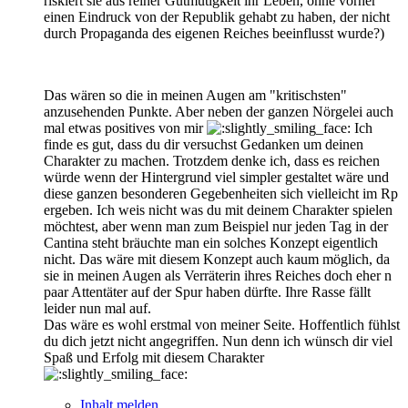
riskiert sie aus reiner Gutmütigkeit ihr Leben, ohne vorher
einen Eindruck von der Republik gehabt zu haben, der nicht
durch Propaganda des eigenen Reiches beeinflusst wurde?)
Das wären so die in meinen Augen am "kritischsten"
anzusehenden Punkte. Aber neben der ganzen Nörgelei auch
mal etwas positives von mir
Ich
finde es gut, dass du dir versuchst Gedanken um deinen
Charakter zu machen. Trotzdem denke ich, dass es reichen
würde wenn der Hintergrund viel simpler gestaltet wäre und
diese ganzen besonderen Gegebenheiten sich vielleicht im Rp
ergeben. Ich weis nicht was du mit deinem Charakter spielen
möchtest, aber wenn man zum Beispiel nur jeden Tag in der
Cantina steht bräuchte man ein solches Konzept eigentlich
nicht. Das wäre mit diesem Konzept auch kaum möglich, da
sie in meinen Augen als Verräterin ihres Reiches doch eher n
paar Attentäter auf der Spur haben dürfte. Ihre Rasse fällt
leider nun mal auf.
Das wäre es wohl erstmal von meiner Seite. Hoffentlich fühlst
du dich jetzt nicht angegriffen. Nun denn ich wünsch dir viel
Spaß und Erfolg mit diesem Charakter
Inhalt melden