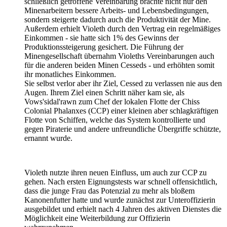
schließlich getroffene Vereinbarung brachte nicht nur den
Minenarbeitern bessere Arbeits- und Lebensbedingungen,
sondern steigerte dadurch auch die Produktivität der Mine.
Außerdem erhielt Violeth durch den Vertrag ein regelmäßiges
Einkommen - sie hatte sich 1% des Gewinns der
Produktionssteigerung gesichert. Die Führung der
Minengesellschaft übernahm Violeths Vereinbarungen auch
für die anderen beiden Minen Cesseds - und erhöhten somit
ihr monatliches Einkommen.
Sie selbst verlor aber ihr Ziel, Cessed zu verlassen nie aus den
Augen. Ihrem Ziel einen Schritt näher kam sie, als
Vows'sidal'rawn zum Chef der lokalen Flotte der Chiss
Colonial Phalanxes (CCP) einer kleinen aber schlagkräftigen
Flotte von Schiffen, welche das System kontrollierte und
gegen Piraterie und andere unfreundliche Übergriffe schützte,
ernannt wurde.
Violeth nutzte ihren neuen Einfluss, um auch zur CCP zu
gehen. Nach ersten Eignungstests war schnell offensichtlich,
dass die junge Frau das Potenzial zu mehr als bloßem
Kanonenfutter hatte und wurde zunächst zur Unteroffizierin
ausgebildet und erhielt nach 4 Jahren des aktiven Dienstes die
Möglichkeit eine Weiterbildung zur Offizierin