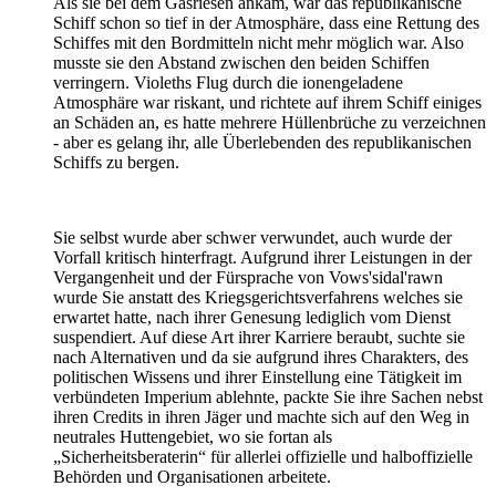
Als sie bei dem Gasriesen ankam, war das republikanische
Schiff schon so tief in der Atmosphäre, dass eine Rettung des
Schiffes mit den Bordmitteln nicht mehr möglich war. Also
musste sie den Abstand zwischen den beiden Schiffen
verringern. Violeths Flug durch die ionengeladene
Atmosphäre war riskant, und richtete auf ihrem Schiff einiges
an Schäden an, es hatte mehrere Hüllenbrüche zu verzeichnen
- aber es gelang ihr, alle Überlebenden des republikanischen
Schiffs zu bergen.
Sie selbst wurde aber schwer verwundet, auch wurde der
Vorfall kritisch hinterfragt. Aufgrund ihrer Leistungen in der
Vergangenheit und der Fürsprache von Vows'sidal'rawn
wurde Sie anstatt des Kriegsgerichtsverfahrens welches sie
erwartet hatte, nach ihrer Genesung lediglich vom Dienst
suspendiert. Auf diese Art ihrer Karriere beraubt, suchte sie
nach Alternativen und da sie aufgrund ihres Charakters, des
politischen Wissens und ihrer Einstellung eine Tätigkeit im
verbündeten Imperium ablehnte, packte Sie ihre Sachen nebst
ihren Credits in ihren Jäger und machte sich auf den Weg in
neutrales Huttengebiet, wo sie fortan als
„Sicherheitsberaterin“ für allerlei offizielle und halboffizielle
Behörden und Organisationen arbeitete.