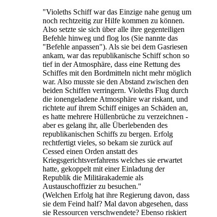
"Violeths Schiff war das Einzige nahe genug um
noch rechtzeitig zur Hilfe kommen zu können.
Also setzte sie sich über alle ihre gegenteiligen
Befehle hinweg und flog los (Sie nannte das
"Befehle anpassen"). Als sie bei dem Gasriesen
ankam, war das republikanische Schiff schon so
tief in der Atmosphäre, dass eine Rettung des
Schiffes mit den Bordmitteln nicht mehr möglich
war. Also musste sie den Abstand zwischen den
beiden Schiffen verringern. Violeths Flug durch
die ionengeladene Atmosphäre war riskant, und
richtete auf ihrem Schiff einiges an Schäden an,
es hatte mehrere Hüllenbrüche zu verzeichnen -
aber es gelang ihr, alle Überlebenden des
republikanischen Schiffs zu bergen. Erfolg
rechtfertigt vieles, so bekam sie zurück auf
Cessed einen Orden anstatt des
Kriegsgerichtsverfahrens welches sie erwartet
hatte, gekoppelt mit einer Einladung der
Republik die Militärakademie als
Austauschoffizier zu besuchen."
(Welchen Erfolg hat ihre Regierung davon, dass
sie dem Feind half? Mal davon abgesehen, dass
sie Ressourcen verschwendete? Ebenso riskiert