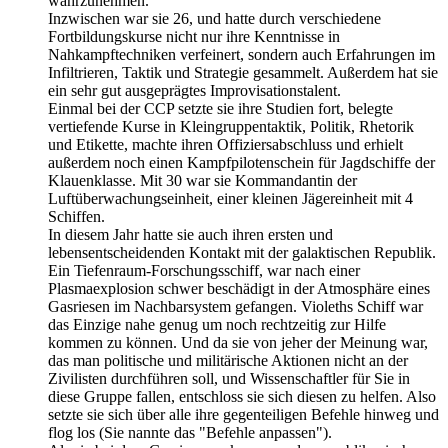
wahrzunehmen.
Inzwischen war sie 26, und hatte durch verschiedene
Fortbildungskurse nicht nur ihre Kenntnisse in
Nahkampftechniken verfeinert, sondern auch Erfahrungen im
Infiltrieren, Taktik und Strategie gesammelt. Außerdem hat sie
ein sehr gut ausgeprägtes Improvisationstalent.
Einmal bei der CCP setzte sie ihre Studien fort, belegte
vertiefende Kurse in Kleingruppentaktik, Politik, Rhetorik
und Etikette, machte ihren Offiziersabschluss und erhielt
außerdem noch einen Kampfpilotenschein für Jagdschiffe der
Klauenklasse. Mit 30 war sie Kommandantin der
Luftüberwachungseinheit, einer kleinen Jägereinheit mit 4
Schiffen.
In diesem Jahr hatte sie auch ihren ersten und
lebensentscheidenden Kontakt mit der galaktischen Republik.
Ein Tiefenraum-Forschungsschiff, war nach einer
Plasmaexplosion schwer beschädigt in der Atmosphäre eines
Gasriesen im Nachbarsystem gefangen. Violeths Schiff war
das Einzige nahe genug um noch rechtzeitig zur Hilfe
kommen zu können. Und da sie von jeher der Meinung war,
das man politische und militärische Aktionen nicht an der
Zivilisten durchführen soll, und Wissenschaftler für Sie in
diese Gruppe fallen, entschloss sie sich diesen zu helfen. Also
setzte sie sich über alle ihre gegenteiligen Befehle hinweg und
flog los (Sie nannte das "Befehle anpassen").