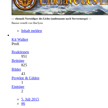
--- ehemals Verteidiger des Lichts (umbenannt nach Servermerge) ---
Banner erstellt von Rae'lynn
Inhalt melden
Kit Walker
Profi
Reaktionen
951
Beiträge
825
Bilder
43
Projekte & Gilden
1
Einträge
2
5. Juli 2015
#6