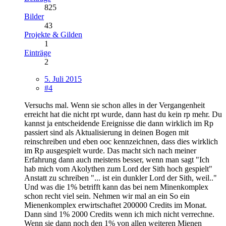
825
Bilder
43
Projekte & Gilden
1
Einträge
2
5. Juli 2015
#4
Versuchs mal. Wenn sie schon alles in der Vergangenheit
erreicht hat die nicht rpt wurde, dann hast du kein rp mehr. Du
kannst ja entscheidende Ereignisse die dann wirklich im Rp
passiert sind als Aktualisierung in deinen Bogen mit
reinschreiben und eben ooc kennzeichnen, dass dies wirklich
im Rp ausgespielt wurde. Das macht sich nach meiner
Erfahrung dann auch meistens besser, wenn man sagt "Ich
hab mich vom Akolythen zum Lord der Sith hoch gespielt"
Anstatt zu schreiben "... ist ein dunkler Lord der Sith, weil.."
Und was die 1% betrifft kann das bei nem Minenkomplex
schon recht viel sein. Nehmen wir mal an ein So ein
Mienenkomplex erwirtschaftet 200000 Credits im Monat.
Dann sind 1% 2000 Credits wenn ich mich nicht verrechne.
Wenn sie dann noch den 1% von allen weiteren Mienen