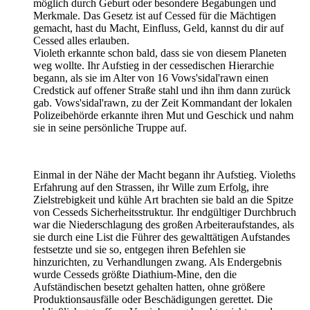
möglich durch Geburt oder besondere Begabungen und
Merkmale. Das Gesetz ist auf Cessed für die Mächtigen
gemacht, hast du Macht, Einfluss, Geld, kannst du dir auf
Cessed alles erlauben.
Violeth erkannte schon bald, dass sie von diesem Planeten
weg wollte. Ihr Aufstieg in der cessedischen Hierarchie
begann, als sie im Alter von 16 Vows'sidal'rawn einen
Credstick auf offener Straße stahl und ihn ihm dann zurück
gab. Vows'sidal'rawn, zu der Zeit Kommandant der lokalen
Polizeibehörde erkannte ihren Mut und Geschick und nahm
sie in seine persönliche Truppe auf.
Einmal in der Nähe der Macht begann ihr Aufstieg. Violeths
Erfahrung auf den Strassen, ihr Wille zum Erfolg, ihre
Zielstrebigkeit und kühle Art brachten sie bald an die Spitze
von Cesseds Sicherheitsstruktur. Ihr endgültiger Durchbruch
war die Niederschlagung des großen Arbeiteraufstandes, als
sie durch eine List die Führer des gewalttätigen Aufstandes
festsetzte und sie so, entgegen ihren Befehlen sie
hinzurichten, zu Verhandlungen zwang. Als Endergebnis
wurde Cesseds größte Diathium-Mine, den die
Aufständischen besetzt gehalten hatten, ohne größere
Produktionsausfälle oder Beschädigungen gerettet. Die