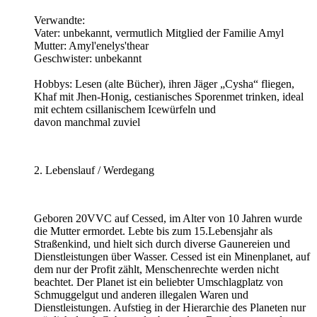
Verwandte:
Vater: unbekannt, vermutlich Mitglied der Familie Amyl
Mutter: Amyl'enelys'thear
Geschwister: unbekannt
Hobbys: Lesen (alte Bücher), ihren Jäger „Cysha“ fliegen,
Khaf mit Jhen-Honig, cestianisches Sporenmet trinken, ideal
mit echtem csillanischem Icewürfeln und
davon manchmal zuviel
2. Lebenslauf / Werdegang
Geboren 20VVC auf Cessed, im Alter von 10 Jahren wurde
die Mutter ermordet. Lebte bis zum 15.Lebensjahr als
Straßenkind, und hielt sich durch diverse Gaunereien und
Dienstleistungen über Wasser. Cessed ist ein Minenplanet, auf
dem nur der Profit zählt, Menschenrechte werden nicht
beachtet. Der Planet ist ein beliebter Umschlagplatz von
Schmuggelgut und anderen illegalen Waren und
Dienstleistungen. Aufstieg in der Hierarchie des Planeten nur