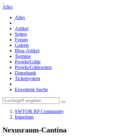
Alles
Alles
Artikel
Seiten
Forum
Galerie
Blog-Artikel
Termine
Projekt/Gilde
Projekt/Gildeseiten
Datenbank
Ticketsystem
Erweiterte Suche
SWTOR RP Community
Imperium
Nexusraum-Cantina