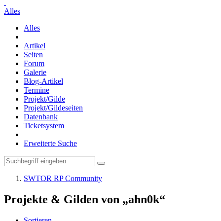
Alles
Alles
Artikel
Seiten
Forum
Galerie
Blog-Artikel
Termine
Projekt/Gilde
Projekt/Gildeseiten
Datenbank
Ticketsystem
Erweiterte Suche
SWTOR RP Community
Projekte & Gilden von „ahn0k“
Sortieren