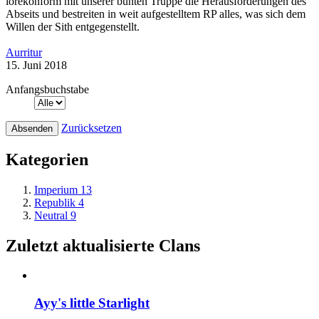
lorekonform mit unserer bunten Truppe die Herausforderungen des
Abseits und bestreiten in weit aufgestelltem RP alles, was sich dem
Willen der Sith entgegenstellt.
Aurritur
15. Juni 2018
Anfangsbuchstabe
Zurücksetzen
Kategorien
Imperium
13
Republik
4
Neutral
9
Zuletzt aktualisierte Clans
Ayy's little Starlight