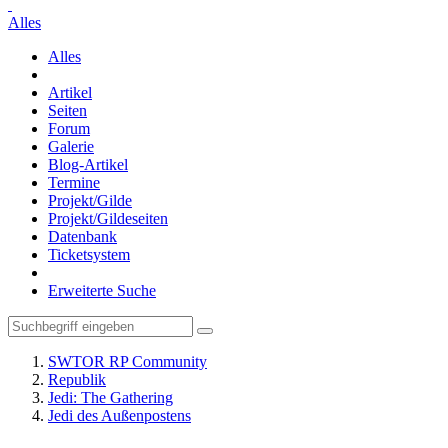
Alles
Alles
Artikel
Seiten
Forum
Galerie
Blog-Artikel
Termine
Projekt/Gilde
Projekt/Gildeseiten
Datenbank
Ticketsystem
Erweiterte Suche
SWTOR RP Community
Republik
Jedi: The Gathering
Jedi des Außenpostens