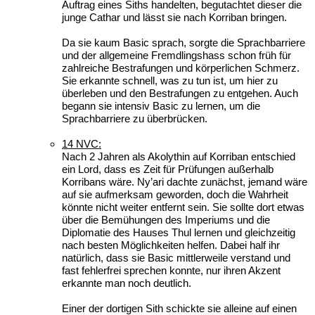
Auftrag eines Siths handelten, begutachtet dieser die
junge Cathar und lässt sie nach Korriban bringen.
Da sie kaum Basic sprach, sorgte die Sprachbarriere
und der allgemeine Fremdlingshass schon früh für
zahlreiche Bestrafungen und körperlichen Schmerz.
Sie erkannte schnell, was zu tun ist, um hier zu
überleben und den Bestrafungen zu entgehen. Auch
begann sie intensiv Basic zu lernen, um die
Sprachbarriere zu überbrücken.
14 NVC:
Nach 2 Jahren als Akolythin auf Korriban entschied
ein Lord, dass es Zeit für Prüfungen außerhalb
Korribans wäre. Ny’ari dachte zunächst, jemand wäre
auf sie aufmerksam geworden, doch die Wahrheit
könnte nicht weiter entfernt sein. Sie sollte dort etwas
über die Bemühungen des Imperiums und die
Diplomatie des Hauses Thul lernen und gleichzeitig
nach besten Möglichkeiten helfen. Dabei half ihr
natürlich, dass sie Basic mittlerweile verstand und
fast fehlerfrei sprechen konnte, nur ihren Akzent
erkannte man noch deutlich.
Einer der dortigen Sith schickte sie alleine auf einen