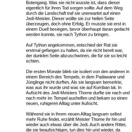
Botengang. Was sie nicht wusste ist, dass dieser
eigentlich für ihren Tod sorgen sollte. Auf dem Weg
durch die Landschaft traf sie unerwartet auf einen
Jedi-Meister. Dieser wollte sie zur hellen Seite
überzeugen, doch ohne Erfolg. Er musste sie erst in
einem Duell besiegen, bevor überhaupt daran gedacht
werden konnte, sie nach Tython zu bringen.
Auf Tython angekommen, entschied der Rat sie
erstmal gefangen zu halten, da sie nicht bereit war,
der dunklen Seite abzuschwören, die für sie so leicht
schien.
Die ersten Monate blieb sie isoliert von den anderen in
einem Bereich des Tempels, in dem Padawane und
Jünglinge nicht durften. Als sie langsam bemerkte,
was aus ihr wurde und was sie auf Korriban tat. In
Aufsicht des Jedi-Meisters Thorne durfte sie nach und
nach mehr im Tempel aushelfen und bekam so einen
neuen, ruhigeren Alltag unter Aufsicht.
Während sie in ihrem neuen Alltag langsam selbst
mehr Ruhe findet, erzählt Meister Thorne ihr hin und
wieder auch etwas über die Jedi. Auch andere Ritter,
die sie beaufsichtigen, tun dies hin und wieder, da