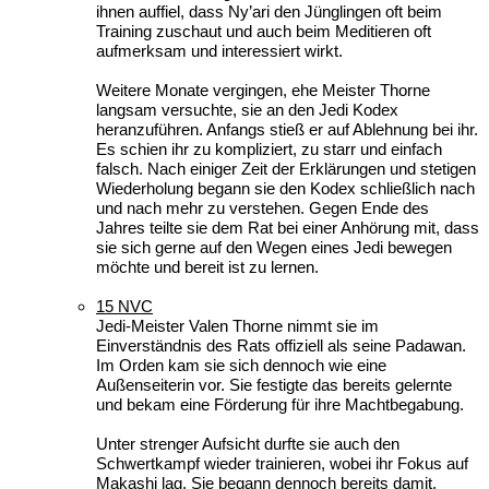
ihnen auffiel, dass Ny’ari den Jünglingen oft beim
Training zuschaut und auch beim Meditieren oft
aufmerksam und interessiert wirkt.
Weitere Monate vergingen, ehe Meister Thorne
langsam versuchte, sie an den Jedi Kodex
heranzuführen. Anfangs stieß er auf Ablehnung bei ihr.
Es schien ihr zu kompliziert, zu starr und einfach
falsch. Nach einiger Zeit der Erklärungen und stetigen
Wiederholung begann sie den Kodex schließlich nach
und nach mehr zu verstehen. Gegen Ende des
Jahres teilte sie dem Rat bei einer Anhörung mit, dass
sie sich gerne auf den Wegen eines Jedi bewegen
möchte und bereit ist zu lernen.
15 NVC
Jedi-Meister Valen Thorne nimmt sie im
Einverständnis des Rats offiziell als seine Padawan.
Im Orden kam sie sich dennoch wie eine
Außenseiterin vor. Sie festigte das bereits gelernte
und bekam eine Förderung für ihre Machtbegabung.
Unter strenger Aufsicht durfte sie auch den
Schwertkampf wieder trainieren, wobei ihr Fokus auf
Makashi lag. Sie begann dennoch bereits damit,