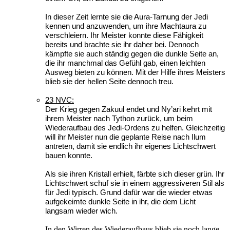
In dieser Zeit lernte sie die Aura-Tarnung der Jedi
kennen und anzuwenden, um ihre Machtaura zu
verschleiern. Ihr Meister konnte diese Fähigkeit
bereits und brachte sie ihr daher bei. Dennoch
kämpfte sie auch ständig gegen die dunkle Seite an,
die ihr manchmal das Gefühl gab, einen leichten
Ausweg bieten zu können. Mit der Hilfe ihres Meisters
blieb sie der hellen Seite dennoch treu.
23 NVC:
Der Krieg gegen Zakuul endet und Ny’ari kehrt mit
ihrem Meister nach Tython zurück, um beim
Wiederaufbau des Jedi-Ordens zu helfen. Gleichzeitig
will ihr Meister nun die geplante Reise nach Ilum
antreten, damit sie endlich ihr eigenes Lichtschwert
bauen konnte.
Als sie ihren Kristall erhielt, färbte sich dieser grün. Ihr
Lichtschwert schuf sie in einem aggressiveren Stil als
für Jedi typisch. Grund dafür war die wieder etwas
aufgekeimte dunkle Seite in ihr, die dem Licht
langsam wieder wich.
In den Wirren des Wiederaufbaus blieb sie noch lange