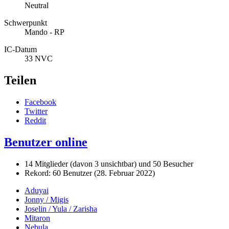
Neutral
Schwerpunkt
Mando - RP
IC-Datum
33 NVC
Teilen
Facebook
Twitter
Reddit
Benutzer online
14 Mitglieder (davon 3 unsichtbar) und 50 Besucher
Rekord: 60 Benutzer (
28. Februar 2022
)
Aduyai
Jonny / Migis
Joselin / Yula / Zarisha
Mitaron
Nebula