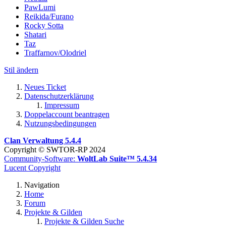
PawLumi
Reikida/Furano
Rocky Sotta
Shatari
Taz
Traffarnov/Olodriel
Stil ändern
Neues Ticket
Datenschutzerklärung
Impressum
Doppelaccount beantragen
Nutzungsbedingungen
Clan Verwaltung 5.4.4
Copyright © SWTOR-RP 2024
Community-Software:
WoltLab Suite™ 5.4.34
Lucent Copyright
Navigation
Home
Forum
Projekte & Gilden
Projekte & Gilden Suche