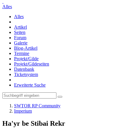
Alles
Alles
Artikel
Seiten
Forum
Galerie
Blog-Artikel
Termine
Projekt/Gilde
Projekt/Gildeseiten
Datenbank
Ticketsystem
Erweiterte Suche
SWTOR RP Community
Imperium
Ha'yr be Stibai Rekr