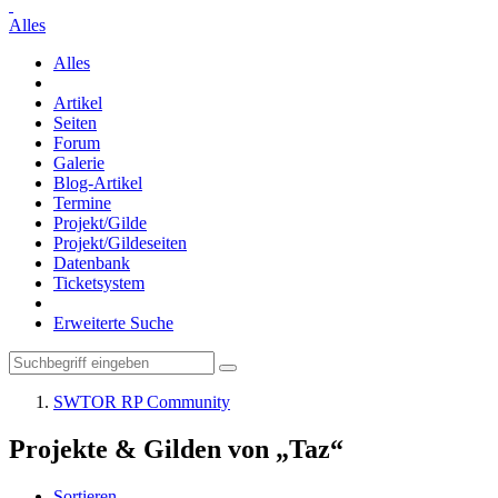
Alles
Alles
Artikel
Seiten
Forum
Galerie
Blog-Artikel
Termine
Projekt/Gilde
Projekt/Gildeseiten
Datenbank
Ticketsystem
Erweiterte Suche
SWTOR RP Community
Projekte & Gilden von „Taz“
Sortieren