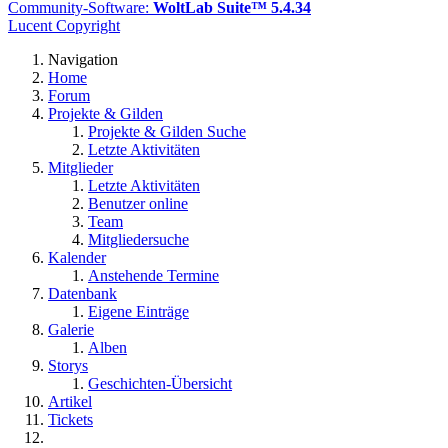
Community-Software:
WoltLab Suite™ 5.4.34
Lucent Copyright
Navigation
Home
Forum
Projekte & Gilden
Projekte & Gilden Suche
Letzte Aktivitäten
Mitglieder
Letzte Aktivitäten
Benutzer online
Team
Mitgliedersuche
Kalender
Anstehende Termine
Datenbank
Eigene Einträge
Galerie
Alben
Storys
Geschichten-Übersicht
Artikel
Tickets