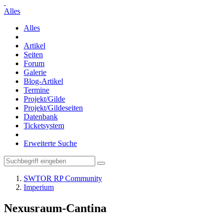
Alles
Alles
Artikel
Seiten
Forum
Galerie
Blog-Artikel
Termine
Projekt/Gilde
Projekt/Gildeseiten
Datenbank
Ticketsystem
Erweiterte Suche
SWTOR RP Community
Imperium
Nexusraum-Cantina