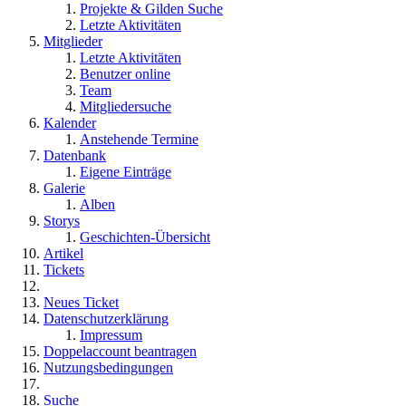
Projekte & Gilden Suche
Letzte Aktivitäten
Mitglieder
Letzte Aktivitäten
Benutzer online
Team
Mitgliedersuche
Kalender
Anstehende Termine
Datenbank
Eigene Einträge
Galerie
Alben
Storys
Geschichten-Übersicht
Artikel
Tickets
Neues Ticket
Datenschutzerklärung
Impressum
Doppelaccount beantragen
Nutzungsbedingungen
Suche