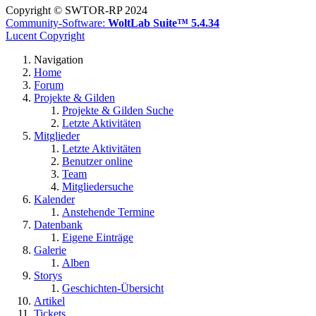
Copyright © SWTOR-RP 2024
Community-Software:
WoltLab Suite™ 5.4.34
Lucent Copyright
Navigation
Home
Forum
Projekte & Gilden
Projekte & Gilden Suche
Letzte Aktivitäten
Mitglieder
Letzte Aktivitäten
Benutzer online
Team
Mitgliedersuche
Kalender
Anstehende Termine
Datenbank
Eigene Einträge
Galerie
Alben
Storys
Geschichten-Übersicht
Artikel
Tickets