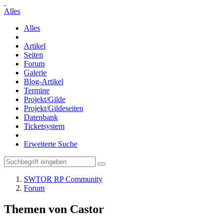
Alles
Alles
Artikel
Seiten
Forum
Galerie
Blog-Artikel
Termine
Projekt/Gilde
Projekt/Gildeseiten
Datenbank
Ticketsystem
Erweiterte Suche
SWTOR RP Community
Forum
Themen von Castor