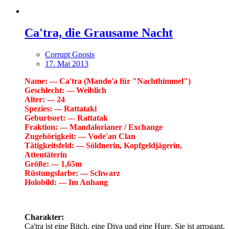
Ca'tra, die Grausame Nacht
Corrupt Gnosis
17. Mai 2013
Name: --- Ca'tra (Mando'a für "Nachthimmel")
Geschlecht: --- Weiblich
Alter: --- 24
Spezies: --- Rattataki
Geburtsort: --- Rattatak
Fraktion: --- Mandalorianer / Exchange
Zugehörigkeit: --- Vode'an Clan
Tätigkeitsfeld: --- Söldnerin, Kopfgeldjägerin,
Attentäterin
Größe: --- 1,65m
Rüstungsfarbe: --- Schwarz
Holobild: --- Im Anhang
Charakter:
Ca'tra ist eine Bitch, eine Diva und eine Hure. Sie ist arrogant,