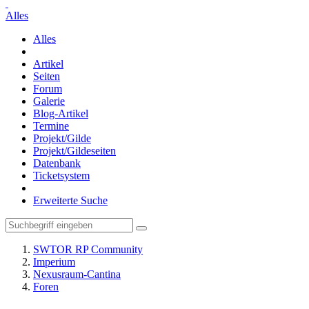
Alles
Alles
Artikel
Seiten
Forum
Galerie
Blog-Artikel
Termine
Projekt/Gilde
Projekt/Gildeseiten
Datenbank
Ticketsystem
Erweiterte Suche
SWTOR RP Community
Imperium
Nexusraum-Cantina
Foren