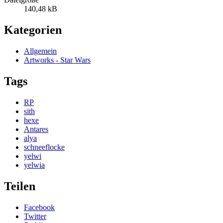
140,48 kB
Kategorien
Allgemein
Artworks - Star Wars
Tags
RP
sith
hexe
Antares
alya
schneeflocke
yelwi
yelwia
Teilen
Facebook
Twitter