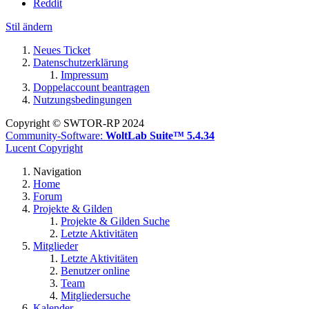
Reddit
Stil ändern
Neues Ticket
Datenschutzerklärung
Impressum
Doppelaccount beantragen
Nutzungsbedingungen
Copyright © SWTOR-RP 2024
Community-Software:
WoltLab Suite™ 5.4.34
Lucent Copyright
Navigation
Home
Forum
Projekte & Gilden
Projekte & Gilden Suche
Letzte Aktivitäten
Mitglieder
Letzte Aktivitäten
Benutzer online
Team
Mitgliedersuche
Kalender