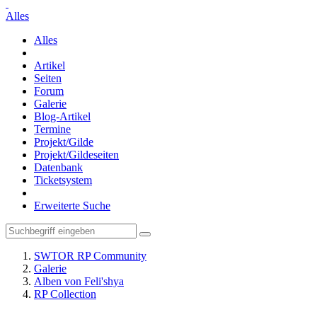
Alles
Alles
Artikel
Seiten
Forum
Galerie
Blog-Artikel
Termine
Projekt/Gilde
Projekt/Gildeseiten
Datenbank
Ticketsystem
Erweiterte Suche
SWTOR RP Community
Galerie
Alben von Feli'shya
RP Collection