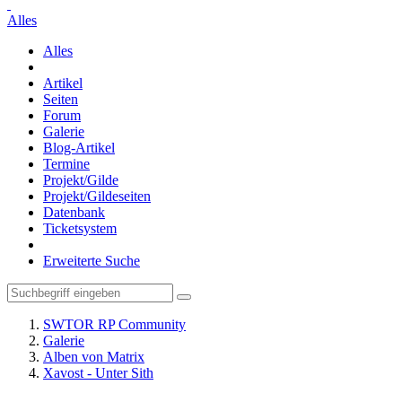
Alles
Alles
Artikel
Seiten
Forum
Galerie
Blog-Artikel
Termine
Projekt/Gilde
Projekt/Gildeseiten
Datenbank
Ticketsystem
Erweiterte Suche
SWTOR RP Community
Galerie
Alben von Matrix
Xavost - Unter Sith