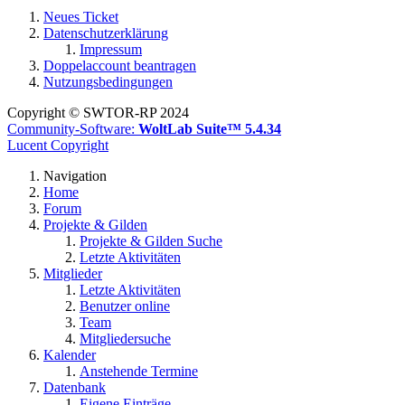
Neues Ticket
Datenschutzerklärung
Impressum
Doppelaccount beantragen
Nutzungsbedingungen
Copyright © SWTOR-RP 2024
Community-Software:
WoltLab Suite™ 5.4.34
Lucent Copyright
Navigation
Home
Forum
Projekte & Gilden
Projekte & Gilden Suche
Letzte Aktivitäten
Mitglieder
Letzte Aktivitäten
Benutzer online
Team
Mitgliedersuche
Kalender
Anstehende Termine
Datenbank
Eigene Einträge