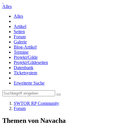
Alles
Alles
Artikel
Seiten
Forum
Galerie
Blog-Artikel
Termine
Projekt/Gilde
Projekt/Gildeseiten
Datenbank
Ticketsystem
Erweiterte Suche
SWTOR RP Community
Forum
Themen von Navacha