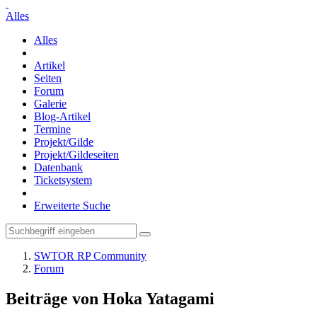
Alles
Alles
Artikel
Seiten
Forum
Galerie
Blog-Artikel
Termine
Projekt/Gilde
Projekt/Gildeseiten
Datenbank
Ticketsystem
Erweiterte Suche
SWTOR RP Community
Forum
Beiträge von Hoka Yatagami