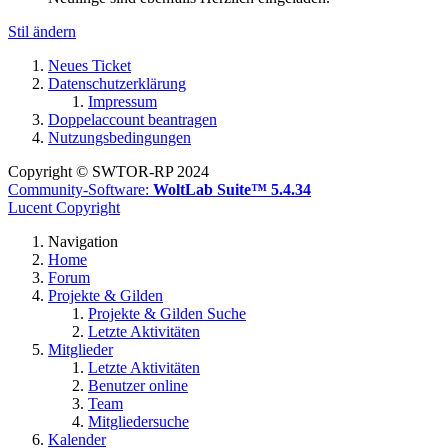
Stil ändern
Neues Ticket
Datenschutzerklärung
Impressum
Doppelaccount beantragen
Nutzungsbedingungen
Copyright © SWTOR-RP 2024
Community-Software:
WoltLab Suite™ 5.4.34
Lucent Copyright
Navigation
Home
Forum
Projekte & Gilden
Projekte & Gilden Suche
Letzte Aktivitäten
Mitglieder
Letzte Aktivitäten
Benutzer online
Team
Mitgliedersuche
Kalender