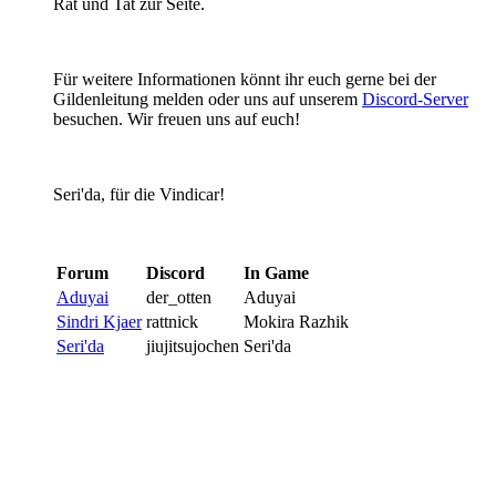
Rat und Tat zur Seite.
Für weitere Informationen könnt ihr euch gerne bei der
Gildenleitung melden oder uns auf unserem
Discord-Server
besuchen. Wir freuen uns auf euch!
Seri'da, für die Vindicar!
Forum
Discord
In Game
Aduyai
der_otten
Aduyai
Sindri Kjaer
rattnick
Mokira Razhik
Seri'da
jiujitsujochen
Seri'da