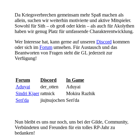
Da Kriegsverbrechen gemeinsam mehr Spaß machen als
allein, suchen wir weiterhin motivierte und aktive Mitspieler.
Sowohl für Sith – ob groß oder klein – als auch für Akolythen
haben wir genug Platz für umfassende Charakterentwicklung.
Wer Interesse hat, kann gerne auf unseren
Discord
kommen
oder sich im
Forum
umsehen. Für Austausch und das
Beantworten von Fragen steht die GL jederzeit zur
Verfügung!
Forum
Discord
In Game
Aduyai
der_otten
Aduyai
Sindri Kjaer
rattnick
Mokira Razhik
Seri'da
jiujtsujochen
Seri'da
Nun bleibt es uns nur noch, uns bei der Gilde, Community,
Verbündeten und Freunden für ein tolles RP-Jahr zu
bedanken!