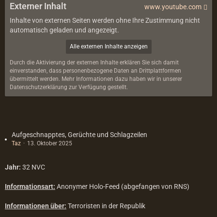
Externer Inhalt
www.youtube.com
Inhalte von externen Seiten werden ohne Ihre Zustimmung nicht
automatisch geladen und angezeigt.
Alle externen Inhalte anzeigen
Durch die Aktivierung der externen Inhalte erklären Sie sich damit
einverstanden, dass personenbezogene Daten an Drittplattformen
übermittelt werden. Mehr Informationen dazu haben wir in unserer
Datenschutzerklärung zur Verfügung gestellt.
Aufgeschnapptes, Gerüchte und Schlagzeilen
Taz
13. Oktober 2025
Jahr:
32 NVC
Informationsart:
Anonymer Holo‑Feed (abgefangen von RNS)
Informationen über:
Terroristen in der Republik