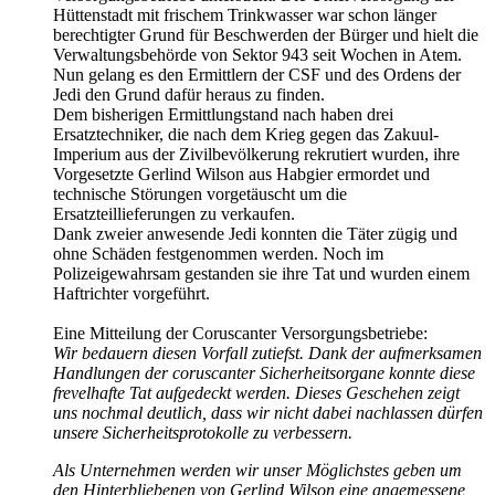
Hüttenstadt mit frischem Trinkwasser war schon länger
berechtigter Grund für Beschwerden der Bürger und hielt die
Verwaltungsbehörde von Sektor 943 seit Wochen in Atem.
Nun gelang es den Ermittlern der CSF und des Ordens der
Jedi den Grund dafür heraus zu finden.
Dem bisherigen Ermittlungstand nach haben drei
Ersatztechniker, die nach dem Krieg gegen das Zakuul-
Imperium aus der Zivilbevölkerung rekrutiert wurden, ihre
Vorgesetzte Gerlind Wilson aus Habgier ermordet und
technische Störungen vorgetäuscht um die
Ersatzteillieferungen zu verkaufen.
Dank zweier anwesende Jedi konnten die Täter zügig und
ohne Schäden festgenommen werden. Noch im
Polizeigewahrsam gestanden sie ihre Tat und wurden einem
Haftrichter vorgeführt.
Eine Mitteilung der Coruscanter Versorgungsbetriebe:
Wir bedauern diesen Vorfall zutiefst. Dank der aufmerksamen
Handlungen der coruscanter Sicherheitsorgane konnte diese
frevelhafte Tat aufgedeckt werden. Dieses Geschehen zeigt
uns nochmal deutlich, dass wir nicht dabei nachlassen dürfen
unsere Sicherheitsprotokolle zu verbessern.
Als Unternehmen werden wir unser Möglichstes geben um
den Hinterbliebenen von Gerlind Wilson eine angemessene