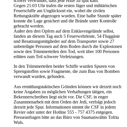
schwer verwundet, dass jede Hilfe zu spät kam.
Gegen 21:03 Uhr trafen die ersten Jäger und militärischen
Feuerschiffe am Unglücksort ein, wobei die zivilen
Rettungskräfte abgezogen wurden. Eine halbe Stunde später
konnte die Lage gesichert und die Brände unter Kontrolle
gebracht werden.
Außer den drei Opfern auf dem Enklavengelände selbst,
fanden an diesem Tag auch 5 Feuerwehrleute, 54 Fluggäste
und Besatzungsmitglieder auf dem Transporter sowie 27
unbeteiligte Personen auf dem Boden durch die Explosionen
sowie den Trümmerteilen den Tod, weit über 100 Personen
erlitten zum Teil schwere Verletzungen.
In den Trümmerteilen beider Schiffe wurden Spuren von
Sprengstoffen sowie Fragmente, die zum Bau von Bomben
verwandt wurden, gefunden.
Aus ermittlungstaktischen Gründen können wir derzeit noch
keine Angaben zu möglichen Verhaftungen tätigen, ein
Bekennerschreiben liegt nicht vor. Die CSF, in enger
Zusammenarbeit mit dem Orden der Jedi, verfolgt jedoch
derzeit jede Spur. Informationen nimmt die CSF in jedem
Revier oder unter der Hotline 555 - 757 4375 entgegen.
Presseanfragen bitte an das Büro von Staatsanwältin Tofria
Wuls.