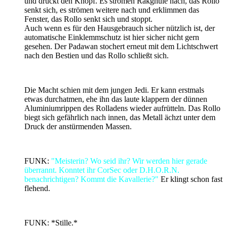
und drückt den Knopf. Es strömen Rakghule nach, das Rollo
senkt sich, es strömen weitere nach und erklimmen das
Fenster, das Rollo senkt sich und stoppt.
Auch wenn es für den Hausgebrauch sicher nützlich ist, der
automatische Einklemmschutz ist hier sicher nicht gern
gesehen. Der Padawan stochert erneut mit dem Lichtschwert
nach den Bestien und das Rollo schließt sich.
Die Macht schien mit dem jungen Jedi. Er kann erstmals
etwas durchatmen, ehe ihn das laute klappern der dünnen
Aluminiumrippen des Rolladens wieder aufrütteln. Das Rollo
biegt sich gefährlich nach innen, das Metall ächzt unter dem
Druck der anstürmenden Massen.
FUNK:
"Meisterin? Wo seid ihr? Wir werden hier gerade
überrannt. Konntet ihr CorSec oder D.H.O.R.N.
benachrichtigen? Kommt die Kavallerie?"
Er klingt schon fast
flehend.
FUNK: *Stille.*