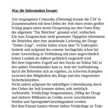
Was die Information besagt:
Am vergangenen Centaxday (Dienstag) konnte die CSF in
Zusammenarbeit mit dem Orden der Jedi einen ersten großen
Schlag gegen einen neuen Drogenring aus den Outer Rim,
der allgemein "Die Bleichen" genannt wird, verbuchen.
Ein zum Zeugenschutz nicht genannter Tippgeber informierte
die Behörden über eine anstehende Lieferung der Droge
"Drittes Auge", welche bisher schon über 76 Todesopfer
forderte und aufgrund der extreme Suchtgefahr schon bei
erster Anwendung in Verbindung mit einer ungewöhnlich
hohen Letalität als äußerst gefährlich eingestuft wird.
Bei dem folgenden Zugriff auf den Docks im Sektor 942 in
den späten Abendstunden kam es, trotz der Aufforderung
durch die Behörden sich zu ergeben, zu schweren Kämpfen
zwischen den Mitgliedern des Rings und den eingesetzten
Sicherheitskräften.
Nicht zuletzt aufgrund der tatkräftigen Unterstützung durch
den Orden der Jedi konnten sieben, teils mehrfach
vorbestrafte, Verdächtige festgenommen, 200kg der Droge
und mehrere Millionen an Credits sowie verschiedenste
Waffen und Sprengmittel beschlagnahmt werden.
Bei dem Einsatz kamen ebenso sieben Verdächtige zu Tode.