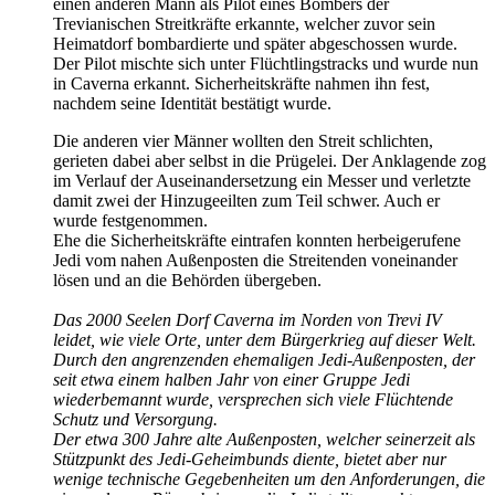
einen anderen Mann als Pilot eines Bombers der
Trevianischen Streitkräfte erkannte, welcher zuvor sein
Heimatdorf bombardierte und später abgeschossen wurde.
Der Pilot mischte sich unter Flüchtlingstracks und wurde nun
in Caverna erkannt. Sicherheitskräfte nahmen ihn fest,
nachdem seine Identität bestätigt wurde.
Die anderen vier Männer wollten den Streit schlichten,
gerieten dabei aber selbst in die Prügelei. Der Anklagende zog
im Verlauf der Auseinandersetzung ein Messer und verletzte
damit zwei der Hinzugeeilten zum Teil schwer. Auch er
wurde festgenommen.
Ehe die Sicherheitskräfte eintrafen konnten herbeigerufene
Jedi vom nahen Außenposten die Streitenden voneinander
lösen und an die Behörden übergeben.
Das 2000 Seelen Dorf Caverna im Norden von Trevi IV
leidet, wie viele Orte, unter dem Bürgerkrieg auf dieser Welt.
Durch den angrenzenden ehemaligen Jedi-Außenposten, der
seit etwa einem halben Jahr von einer Gruppe Jedi
wiederbemannt wurde, versprechen sich viele Flüchtende
Schutz und Versorgung.
Der etwa 300 Jahre alte Außenposten, welcher seinerzeit als
Stützpunkt des Jedi-Geheimbunds diente, bietet aber nur
wenige technische Gegebenheiten um den Anforderungen, die