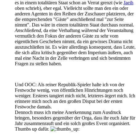
es in einem totalitären Staat schon an Verrat grenzt (wie
Jaeih
oben schrieb), eher egal. Vielleicht sollte man den ein oder
anderen Agenten in den Reihen der Zuschauer platzieren, der
die entsprechenden "Gäste" anschließend mal "zur Seite
nimmt". Das wäre in einem totalitären Staat durchaus normal.
Anschließend
, da eine Verhaftung
während
der Veranstaltung
vermutlich den Fokus der anderen Gäste zu sehr vom
eigentlichen Geschehen nimmt, da ein gewisses Drama nicht
auszuschließen ist. Es wäre allerdings konsequent, dass Leute,
die sich allzu kritisch gegenüber dem Imperium äußern, auch
mal eine Nacht in der Zelle verbringen und sich bestimmten
Fragen zu stellen haben.
Und OOC: Als reiner Republik-Spieler halte ich von der
Festwoche wenig, von öffentlichen Hinrichtungen noch
weniger. Ersteres tangiert mich nicht, letzteres ärgert mich. Ich
erinnere mich noch an den großen Disput bei der ersten
Festwoche damals.
Dennoch muss ich meine Anerkennung zum Ausdruck
bringen, besonders gegenüber der Orga, dass ihr euch Jahr für
Jahr zusammenrauft und ein solch großes Event organisiert.
Thumbs up dafür.