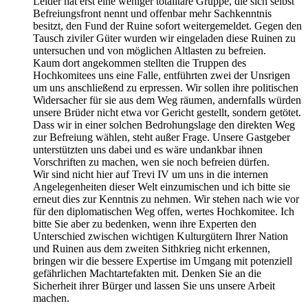
Leider hat erst eine weniger totalitäre Gruppe, die sich selbst
Befreiungsfront nennt und offenbar mehr Sachkenntnis
besitzt, den Fund der Ruine sofort weitergemeldet. Gegen den
Tausch ziviler Güter wurden wir eingeladen diese Ruinen zu
untersuchen und von möglichen Altlasten zu befreien.
Kaum dort angekommen stellten die Truppen des
Hochkomitees uns eine Falle, entführten zwei der Unsrigen
um uns anschließend zu erpressen. Wir sollen ihre politischen
Widersacher für sie aus dem Weg räumen, andernfalls würden
unsere Brüder nicht etwa vor Gericht gestellt, sondern getötet.
Dass wir in einer solchen Bedrohungslage den direkten Weg
zur Befreiung wählen, steht außer Frage. Unsere Gastgeber
unterstützten uns dabei und es wäre undankbar ihnen
Vorschriften zu machen, wen sie noch befreien dürfen.
Wir sind nicht hier auf Trevi IV um uns in die internen
Angelegenheiten dieser Welt einzumischen und ich bitte sie
erneut dies zur Kenntnis zu nehmen. Wir stehen nach wie vor
für den diplomatischen Weg offen, wertes Hochkomitee. Ich
bitte Sie aber zu bedenken, wenn ihre Experten den
Unterschied zwischen wichtigen Kulturgütern Ihrer Nation
und Ruinen aus dem zweiten Sithkrieg nicht erkennen,
bringen wir die bessere Expertise im Umgang mit potenziell
gefährlichen Machtartefakten mit. Denken Sie an die
Sicherheit ihrer Bürger und lassen Sie uns unsere Arbeit
machen.