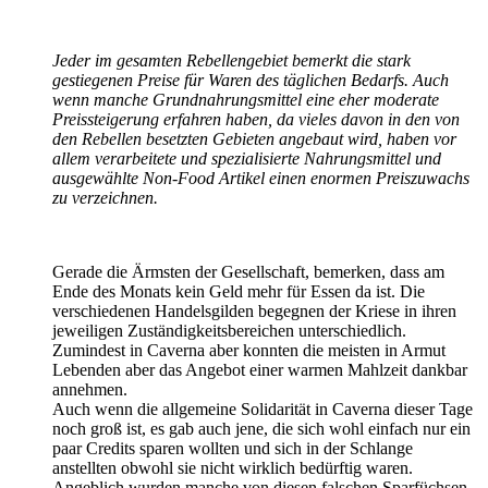
Jeder im gesamten Rebellengebiet bemerkt die stark
gestiegenen Preise für Waren des täglichen Bedarfs. Auch
wenn manche Grundnahrungsmittel eine eher moderate
Preissteigerung erfahren haben, da vieles davon in den von
den Rebellen besetzten Gebieten angebaut wird, haben vor
allem verarbeitete und spezialisierte Nahrungsmittel und
ausgewählte Non-Food Artikel einen enormen Preiszuwachs
zu verzeichnen.
Gerade die Ärmsten der Gesellschaft, bemerken, dass am
Ende des Monats kein Geld mehr für Essen da ist. Die
verschiedenen Handelsgilden begegnen der Kriese in ihren
jeweiligen Zuständigkeitsbereichen unterschiedlich.
Zumindest in Caverna aber konnten die meisten in Armut
Lebenden aber das Angebot einer warmen Mahlzeit dankbar
annehmen.
Auch wenn die allgemeine Solidarität in Caverna dieser Tage
noch groß ist, es gab auch jene, die sich wohl einfach nur ein
paar Credits sparen wollten und sich in der Schlange
anstellten obwohl sie nicht wirklich bedürftig waren.
Angeblich wurden manche von diesen falschen Sparfüchsen