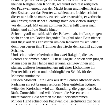
kleinen Rakghul den Kopf ab, während sich fast zeitgleich
der Padawan erneut von der Macht leiten und helfen lässt um
den Esstisch vor das Fenster zu schleudern. Leider scheint
dieser nur halb so massiv zu sein wie er aussieht, er zerbricht
am Fenster, stößt dabei allerdings noch den vierten Rakghul
vor den Kopf. Mit einem zornigen Schrei fällt dieser nach
hinten und auf die Straße hinab.
Schwungvoll nun stößt sich der Padawan ab, im Losspringen
sticht er den am Boden liegenden Rakghul ohne Bein nieder
und fliegt auf das Fenster zu um den Rolladen zu schließen,
doch versperren ihm Trümmer des Tischs den Zugriff auf den
Schalter.
Und schon wieder bedrohen ihn zwei Rakghul, die das
Fenster erklommen haben... Diese Engstelle spielt dem jungen
Mann aber in die Hände und er kann Zeit gewinnen und
planen, zielloses herumstochern mit einer Lichtklinge im
Fenster bildet einen undurchdringlichen Schild, für den
Moment zumindest.
Für den Moment... ein Blick aus dem Fenster offenbart dem
Padawan ein rot-braunes regloses Meer entstellter Körper,
wütendes Kreischen wird zur Brandung, die gegen das Haus
läuft. Zornesblind und wild klettern die Wesen schon
übereinander. Bald werden sie ihn überschwemmen.
Mit der Hand schiebt der Padawan die Tischstücke zur Seite