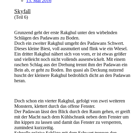
15. Mai 2016
Skyfall
(Teil 6)
Grunzend geht der erste Rakghul unter den wirbelnden
Schlägen des Padawans zu Boden.
Doch ein zweiter Rakghul umgeht des Padawans Schwert.
Dieses kleine Biest, voll ausmutiert und flink wie ein Wiesel.
Ein dritter Rakghul nähert sich von vorn, er ist etwas größer
und vielleicht noch nicht vollends ausentwickelt. Mit einem
raschen Schlag aus der Drehung trennt ihm der Padawan ein
Bein ab, er geht zu Boden. Ihn quasi als Deckung nutzend
huscht der kleinere Rakghul bedrohlich dicht an den Padawan
heran.
Doch schon ein vierter Rakghul, gefolgt von zwei weiteren
Monstern, klettert durch das offene Fenster.
Der Padawan lässt den Blick durch den Raum gehen, er greift
mit der Macht nach dem Kühlschrank neben dem Fenster um
ihn kippen zu lassen und damit das Fenster zu versperren,
zumindest kurzzeitig.
Schnelle präzise Schläge mit dem Schwert trennen den