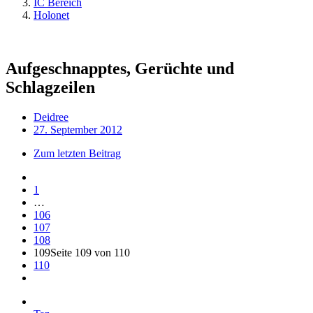
IC Bereich
Holonet
Aufgeschnapptes, Gerüchte und
Schlagzeilen
Deidree
27. September 2012
Zum letzten Beitrag
1
…
106
107
108
109
Seite 109 von 110
110