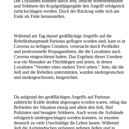
Die Loyalisten konnten durch Jedi, örtliche Rebellenmilizen
und Söldnern der Kopfgeldjägergilde den Angriff erfolgreich
zurückschlagen werden. Doch der Rückzug sollte sich am
Ende als Finte herausstellen.
Während am Tag darauf großflächige Angriffe auf die
Rebellenhauptstadt Parionas geflogen worden sind, kam es in
Caverna zu heftigen Unruhen, verursacht durch Profikiller
und professionelle Propagandisten, die die Loyalisten nach
Caverna eingeschleust hatten. Das Ergebnis dieser Unruhen
war ein Massaker an Flüchtlingen und jenen, in denen
Loyalisten "Verräter eines starken Trevi sehen." Jene, die die
Jedi und die Rebellen unterstützten, wurden niedergestochen
und niedergeschossen, hingerichtet.
Da aufgrund des großflächigen Angriffs auf Parionas
zahlreiche Kräfte dorthin abgezogen worden waren, oblag das
Befrieden der Situation einzig und allein den Jedi, fünf
Polizisten und besagten Söldnern. Auch wenn die Aufstände
erfolgreich niedergeschlagen werden konnten, so mussten
dennoch zu viele Unschuldige ihr Leben lassen. Während
Jedi die Aufständischen gefangen nehmen ließen und in