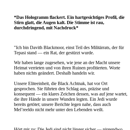
*Das Hologramm flackert. Ein hartgesichtiges Profil, die
Stirn glatt, die Augen kalt. Die Stimme ist rau,
durchdringend, mit Nachdruck*
"Ich bin Davith Blackmoor, einst Teil des Militärrats, der für
Tepasi stand — ein Rat, der gestürzt wurde.
Wir haben lange zugesehen, wie jene an der Macht unsere
Heimat verrieten und von ihren Ruinen profitierten. Worte
haben nichts geändert. Deshalb handeln wir.
Unsere Eliteeinheit, die Black Achtnak, hat vor Ort
gesprochen. Sie führten den Schlag aus, präzise und
konsequent — ein klares Zeichen dessen, was auf jene wartet,
die ihre Hände in unsere Wunden legten. Ein Jedi wurde
bereits getötet; unsere Berichte legen nahe, dass auch
Mel’reeldo nicht mehr unter den Lebenden weilt.
Hört mir zu: Die Jedi sind nicht länger sicher — nirgendwo.