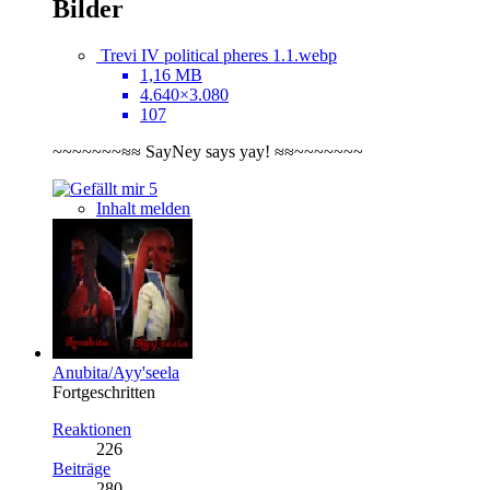
Bilder
Trevi IV political pheres 1.1.webp
1,16 MB
4.640×3.080
107
~~~~~~~≈≈ SayNey says yay! ≈≈~~~~~~~
5
Inhalt melden
Anubita/Ayy'seela
Fortgeschritten
Reaktionen
226
Beiträge
280