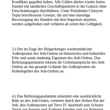
Konfliktes gegolten haben. Alle Gilden dürfen wieder freien
Handel mit sämtlichen Geschäftspartnern in der Galaxis ohne
Einschränkungen durchführen. Unter Präsidentin Chinyere
Tepin beschlossene Gesetze, die auf eine einseitige
Bevorzugung des Handels mit dem Imperium abzielen,
werden aufgehoben und verlieren ab sofort ihre Gültigkeit.
3.) Der im Zuge des Bürgerkrieges wiederentdeckte
Außenposten des Jedi-Ordens ist historisches und kulturelles
Erbe und somit eindeutig Eigentum des Jedi-Ordens. Das
Befreiungsparlament erkennt die Gebietsansprüche des Jedi-
Ordens an das gesamte Gelände des Außenpostens als
Hoheitsgebiet des Jedi-Ordens an.
4.) Das Befreiungsparlament entsendet eine ausdrückliche
Bitte an den Jedi-Orden, vertreten durch den Hohen Rat der
Jedi, den Außenposten auf Trevi IV dauerhaft zum Schutze
Trevis vor Inneren und Äußeren Feinden und zur Wahrung