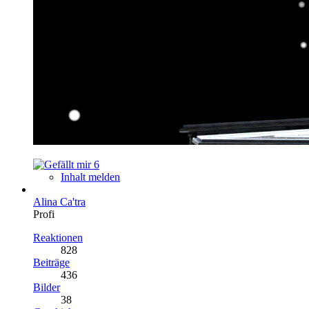
6
Inhalt melden
Alina Ca'tra
Profi
Reaktionen
828
Beiträge
436
Bilder
38