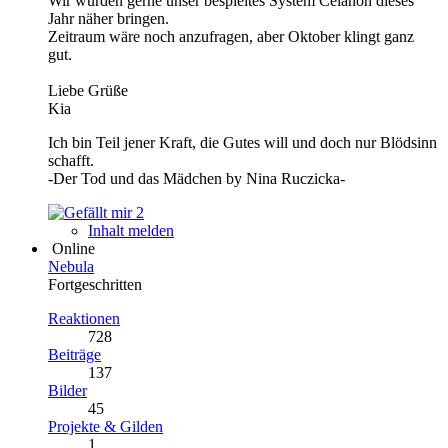
Wir würden gerne unser bespieltes System Celanon dieses
Jahr näher bringen.
Zeitraum wäre noch anzufragen, aber Oktober klingt ganz
gut.
Liebe Grüße
Kia
Ich bin Teil jener Kraft, die Gutes will und doch nur Blödsinn
schafft.
-Der Tod und das Mädchen by Nina Ruczicka-
2
Inhalt melden
Online
Nebula
Fortgeschritten
Reaktionen
728
Beiträge
137
Bilder
45
Projekte & Gilden
1