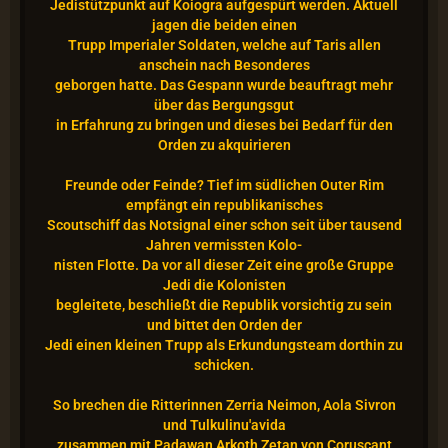
Jedistützpunkt auf Koiogra aufgespürt werden. Aktuell
jagen die beiden einen
Trupp Imperialer Soldaten, welche auf Taris allen
anschein nach Besonderes
geborgen hatte. Das Gespann wurde beauftragt mehr
über das Bergungsgut
in Erfahrung zu bringen und dieses bei Bedarf für den
Orden zu akquirieren
Freunde oder Feinde? Tief im südlichen Outer Rim
empfängt ein republikanisches
Scoutschiff das Notsignal einer schon seit über tausend
Jahren vermissten Kolo-
nisten Flotte. Da vor all dieser Zeit eine große Gruppe
Jedi die Kolonisten
begleitete, beschließt die Republik vorsichtig zu sein
und bittet den Orden der
Jedi einen kleinen Trupp als Erkundungsteam dorthin zu
schicken.
So brechen die Ritterinnen Zerria Neimon, Aola Sivron
und Tulkulinu'avida
zusammen mit Padawan Arkoth Zetan von Coruscant