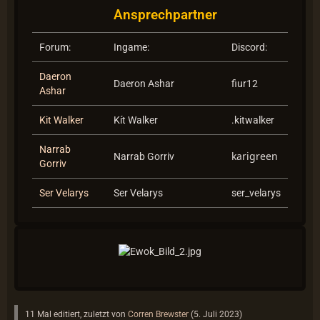
Ansprechpartner
Forum:
Ingame:
Discord:
Daeron
Daeron Ashar
fiur12
Ashar
Kit Walker
Kít Walker
.kitwalker
Narrab
karigreen
Narrab Gorriv
Gorriv
Ser Velarys
Ser Velarys
ser_velarys
11 Mal editiert, zuletzt von
Corren Brewster
(
5. Juli 2023
)