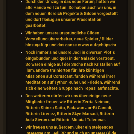
Durch den Umzug in das neue Forum, hatten wir
alle Hände voll zu tun. So haben auch wir uns, in
dem neuen Bereich Projekte & Gilden vorgestellt
und dort fleißig an unserer Präsentation
gearbeitet.
Wir haben unsere ursprüngliche Gilden-
Vorstellung überarbeitet, neue Spieler / Bilder
hinzugefügt und das ganze etwas aufgehüpscht
Noch immer sind unsere Jedi in diversen Plot´s
eingebunden und quer in der Galaxie verstreut.
So waren einige auf der Suche nach Kristallen auf
Ilum, andere trainierten für ihre künftigen
Missionen auf Coruscant, fanden während ihrer
Meditation auf Tython Ruhe und Frieden, während
sich eine weitere Gruppe nach Tepasi aufmachte.
Des weiteren dürfen wir uns über einige neue
Mitglieder freuen wie Ritterin Zerria Neimon,
Ritterin Shinzu Saito, Padawan Jor-Bi Canedi,
Ritterin Lirenez, Ritterin Skye Marsadi, Ritterin
Aola Sivron und Ritterin Minuial Telemnar.
Wir freuen uns außerdem, über ein steigendes
Interesse am Jedi RP und auch an unserer Gilde