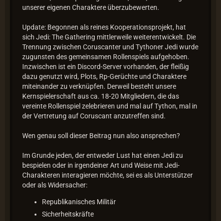
unserer eigenen Charaktere überzubewerten.
Update: Begonnen als reines Kooperationsprojekt, hat
sich Jedi: The Gathering mittlerweile weiterentwickelt. Die
Trennung zwischen Coruscanter und Tythoner Jedi wurde
zugunsten des gemeinsamen Rollenspiels aufgehoben.
Inzwischen ist ein Discord-Server vorhanden, der fleißig
dazu genutzt wird, Plots, Rp-Gerüchte und Charaktere
miteinander zu verknüpfen. Derweil besteht unsere
Kernspielerschaft aus ca. 18-20 Mitgliedern, die das
vereinte Rollenspiel zelebrieren und mal auf Tython, mal in
der Vertretung auf Coruscant anzutreffen sind.
Wen genau soll dieser Beitrag nun also ansprechen?
Im Grunde jeden, der entweder Lust hat einen Jedi zu
bespielen oder in irgendeiner Art und Weise mit Jedi-
Charakteren interagieren möchte, sei es als Unterstützer
oder als Widersacher:
Republikanisches Militär
Sicherheitskräfte