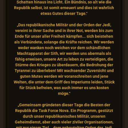
Schatten hinaus ins Licht. Ein Bündnis, so alt wie die
Republik selbst, ist somit erneuert und dies ist wahrlich
etwas Gutes dieser Tage.“
„Das republikanische Militär und der Orden der Jedi,
vereint in ihrer Sache und in ihrer Not, werden bis zum
Ende für unser aller Freiheit kämpfen... sich beistehen
als Verbündete, solange die Kräfte reichen. Wir werden
weder wanken noch weichen vor dem schändlichen
Machtapparat der Sith, wir werden uns abermals als
fähig erweisen, unsere Art zu leben zu verteidigen, die
Stürme des Krieges zu überdauern, die Bedrohung der
Tyrannei zu überleben! Mit wachsender Zuversicht und
guten Mutes werden wir voranschreiten und jene
Welten, die unter dem Griff des Imperiums leiden, Stück
für Stück befreien, was auch immer es uns kosten
möge.“
„Gemeinsam gründeten dieser Tage die Besten der
Republik die Task Force Nova. Ein Programm, gestützt
durch unser republikanisches Militär, unseren
Geheimdienst, aber auch vieler ziviler Organisationen,
mit nur einem Ziel... dem gebeutelten Orden der Jedi