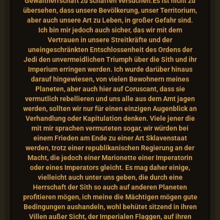
Gewaltherrschaft
zu schaffen versuchen.Es ist nicht zu
übersehen, dass unsere Bevölkerung, unser Territorium,
aber auch unsere Art zu Leben, in großer Gefahr sind.
Ich bin mir
jedoch auch sicher, das wir mit dem
Vertrauen in unsere Streitkräfte und der
uneingeschränkten Entschlossenheit des Ordens der
Jedi den unvermeidlichen Triumph
über die Sith und ihr
Imperium erringen werden. Ich wurde darüber hinaus
darauf hingewiesen, von vielen Bewohnern meines
Planeten, aber auch hier auf Coruscant,
dass sie
vermutlich rebellieren und uns alle aus dem Amt jagen
werden, sollten wir nur für einen einzigen Augenblick an
Verhandlung oder Kapitulation denken. Viele
jener die
mit mir sprachen vermuteten sogar, wir würden bei
einem Frieden am Ende zu einer Art Sklavenstaat
werden, trotz einer republikanischen Regierung an der
Macht, die jedoch einer Marionette einer Imperatorin
oder eines Imperators gleicht. Es mag daher einige,
vielleicht auch unter uns geben, die durch eine
Herrschaft der
Sith so auch auf anderen Planeten
profitieren mögen, ich meine die Mächtigen mögen gute
Bedingungen aushandeln, wohl behütet sitzend in ihren
Villen außer Sicht,
der Imperialen Flaggen, auf ihren