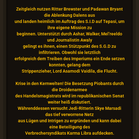
Zeitgleich nutzen Ritter Brewster und Padawan Bryant
die Ablenkung Dalens aus
und landen heimlich im Auftrag des S.I.D auf Tepasi, um
ihre eigene Mission zu
beginnen. Unterstützt durch Ashar, Walker, Mel’reeldo
und Journalistin Awaly
gelingt es ihnen, einen Stützpunkt des S.G.D zu
infiltrieren. Obwohl sie letztlich
erfolgreich dem Treiben des Imperiums ein Ende setzen
konnten, gelang dem
Strippenzieher, Lord Asamodi Vaidila, die Flucht.
Krise in den Kernwelten! Die Besetzung Piobants durch
die Droidenarmee
des Handelsmagistrats wird im republikanischen Senat
weiter heiß diskutiert.
Währenddessen versucht Jedi-Ritterin Skye Marsadi
das tief verworrene Netz
aus Lügen und Intrigen zu ergründen und kann dabei
eine Beteiligung des
Verbrechersyndikats Karma Libra aufdecken.