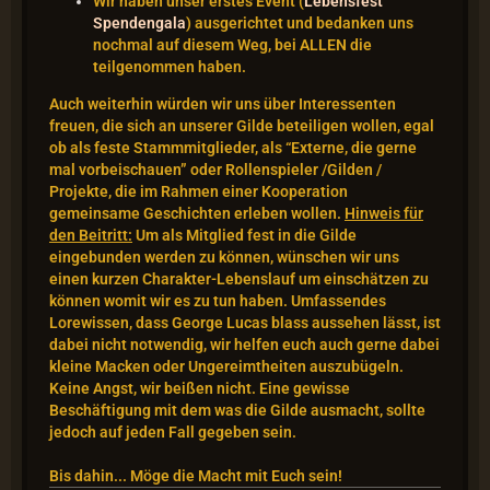
Wir haben unser erstes Event (
Lebensfest
Spendengala
) ausgerichtet und bedanken uns
nochmal auf diesem Weg, bei ALLEN die
teilgenommen haben.
Auch weiterhin würden wir uns über Interessenten
freuen, die sich an unserer Gilde beteiligen wollen, egal
ob als feste Stammmitglieder, als “Externe, die gerne
mal vorbeischauen” oder Rollenspieler /Gilden /
Projekte, die im Rahmen einer Kooperation
gemeinsame Geschichten erleben wollen.
Hinweis für
den Beitritt:
Um als Mitglied fest in die Gilde
eingebunden werden zu können, wünschen wir uns
einen kurzen Charakter-Lebenslauf um einschätzen zu
können womit wir es zu tun haben. Umfassendes
Lorewissen, dass George Lucas blass aussehen lässt, ist
dabei nicht notwendig, wir helfen euch auch gerne dabei
kleine Macken oder Ungereimtheiten auszubügeln.
Keine Angst, wir beißen nicht. Eine gewisse
Beschäftigung mit dem was die Gilde ausmacht, sollte
jedoch auf jeden Fall gegeben sein.
Bis dahin... Möge die Macht mit Euch sein!