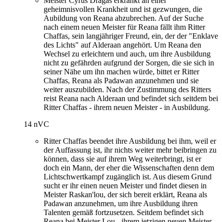
Meister Cyrus Dragas erkrankt an einer
geheimnisvollen Krankheit und ist gezwungen, die
Aubildung von Reana abzubrechen. Auf der Suche
nach einem neuen Meister für Reana fällt ihm Ritter
Chaffas, sein langjähriger Freund, ein, der der "Enklave
des Lichts" auf Alderaan angehört. Um Reana den
Wechsel zu erleichtern und auch, um ihre Ausbildung
nicht zu gefährden aufgrund der Sorgen, die sie sich in
seiner Nähe um ihn machen würde, bittet er Ritter
Chaffas, Reana als Padawan anzunehmen und sie
weiter auszubilden. Nach der Zustimmung des Ritters
reist Reana nach Alderaan und befindet sich seitdem bei
Ritter Chaffas - ihrem neuen Meister - in Ausbildung.
14 nVC
Ritter Chaffas beendet ihre Ausbildung bei ihm, weil er
der Auffassung ist, ihr nichts weiter mehr beibringen zu
können, dass sie auf ihrem Weg weiterbringt, ist er
doch ein Mann, der eher die Wissenschaften denn dem
Lichtschwertkampf zugänglich ist. Aus diesem Grund
sucht er ihr einen neuen Meister und findet diesen in
Meister Raskan'lou, der sich bereit erklärt, Reana als
Padawan anzunehmen, um ihre Ausbildung ihren
Talenten gemäß fortzusetzen. Seitdem befindet sich
Reana bei Meister Lou - ihrem jetzigen neuen Meister -