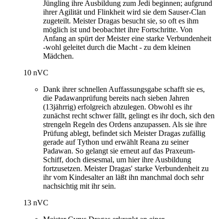
Jüngling ihre Ausbildung zum Jedi beginnen; aufgrund
ihrer Agilität und Flinkheit wird sie dem Sauser-Clan
zugeteilt. Meister Dragas besucht sie, so oft es ihm
möglich ist und beobachtet ihre Fortschritte. Von
Anfang an spürt der Meister eine starke Verbundenheit
-wohl geleitet durch die Macht - zu dem kleinen
Mädchen.
10 nVC
Dank ihrer schnellen Auffassungsgabe schafft sie es,
die Padawanprüfung bereits nach sieben Jahren
(13jährrig) erfolgreich abzulegen. Obwohl es ihr
zunächst recht schwer fällt, gelingt es ihr doch, sich den
strengeln Regeln des Ordens anzupassen. Als sie ihre
Prüfung ablegt, befindet sich Meister Dragas zufällig
gerade auf Tython und erwählt Reana zu seiner
Padawan. So gelangt sie erneut auf das Praxeum-
Schiff, doch diesesmal, um hier ihre Ausbildung
fortzusetzen. Meister Dragas' starke Verbundenheit zu
ihr vom Kindesalter an läßt ihn manchmal doch sehr
nachsichtig mit ihr sein.
13 nVC