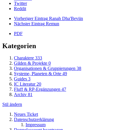
Twitter
Reddit
Vorheriger Eintrag
Ranah Dha'Beviin
Nächster Eintrag
Remun
PDF
Kategorien
Charaktere
333
Gilden & Projekte
0
Organisationen & Gruppierungen
38
Systeme, Planeten & Orte
49
Guides
3
IC Literatur
20
Fluff & RP-Ergänzungen
47
Archiv
81
Stil ändern
Neues Ticket
Datenschutzerklärung
Impressum
Doppelaccount beantragen