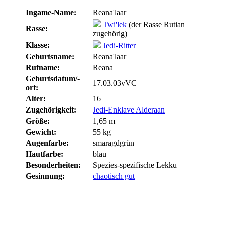
Ingame-Name:
Reana'laar
Twi'lek
(der Rasse Rutian
Rasse:
zugehörig)
Klasse:
Jedi-Ritter
Geburtsname:
Reana'laar
Rufname:
Reana
Geburtsdatum/-
17.03.03vVC
ort:
Alter:
16
Zugehörigkeit:
Jedi-Enklave Alderaan
Größe:
1,65 m
Gewicht:
55 kg
Augenfarbe:
smaragdgrün
Hautfarbe:
blau
Besonderheiten:
Spezies-spezifische Lekku
Gesinnung:
chaotisch gut