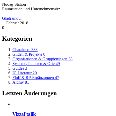
Nuoag-Station
Raumstation und Unternehmenssitz
Gladramour
1. Februar 2018
0
Kategorien
Charaktere
333
Gilden & Projekte
0
Organisationen & Gruppierungen
38
Systeme, Planeten & Orte
49
Guides
3
IC Literatur
20
Fluff & RP-Ergänzungen
47
Archiv
81
Letzten Änderungen
Vizzal'talik