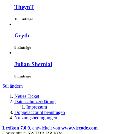
TheynT
10 Einträge
Gryth
9 Einträge
Julian Shernial
8 Einträge
Stil ändern
Neues Ticket
Datenschutzerklärung
Impressum
Doppelaccount beantragen
Nutzungsbedingungen
Lexikon 7.0.9
, entwickelt von
www.viecode.com
Copyright © SWTOR-RP 2024