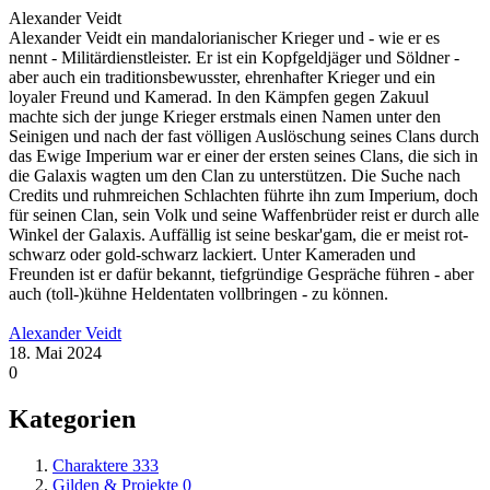
Alexander Veidt
Alexander Veidt ein mandalorianischer Krieger und - wie er es
nennt - Militärdienstleister. Er ist ein Kopfgeldjäger und Söldner -
aber auch ein traditionsbewusster, ehrenhafter Krieger und ein
loyaler Freund und Kamerad. In den Kämpfen gegen Zakuul
machte sich der junge Krieger erstmals einen Namen unter den
Seinigen und nach der fast völligen Auslöschung seines Clans durch
das Ewige Imperium war er einer der ersten seines Clans, die sich in
die Galaxis wagten um den Clan zu unterstützen. Die Suche nach
Credits und ruhmreichen Schlachten führte ihn zum Imperium, doch
für seinen Clan, sein Volk und seine Waffenbrüder reist er durch alle
Winkel der Galaxis. Auffällig ist seine beskar'gam, die er meist rot-
schwarz oder gold-schwarz lackiert. Unter Kameraden und
Freunden ist er dafür bekannt, tiefgründige Gespräche führen - aber
auch (toll-)kühne Heldentaten vollbringen - zu können.
Alexander Veidt
18. Mai 2024
0
Kategorien
Charaktere
333
Gilden & Projekte
0