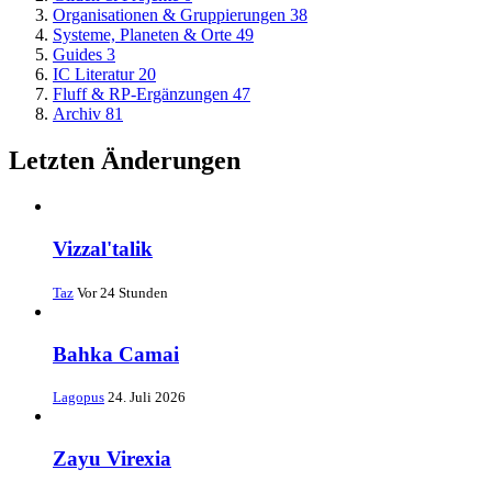
Organisationen & Gruppierungen
38
Systeme, Planeten & Orte
49
Guides
3
IC Literatur
20
Fluff & RP-Ergänzungen
47
Archiv
81
Letzten Änderungen
Vizzal'talik
Taz
Vor 24 Stunden
Bahka Camai
Lagopus
24. Juli 2026
Zayu Virexia