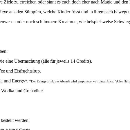
 eure Ziele zu erreichen oder sinnt es euch doch eher nach Magie und d
ie Hexe aus den Sümpfen, welche Kinder frisst und in ihrem sich beweg
attenwesen oder noch schlimmere Kreaturen
, wie beispielsweise Schwieg
ben:
ie eine Überraschung (alle für jeweils 14 Credits).
ee und Eisfruchtsirup.
ka und Energy
.
*
*Der Energydrink des Abends wird gesponsort von Jawa Juice. ''Alles Hutin
p, Wodka und Grenadine.
bestellt werden.