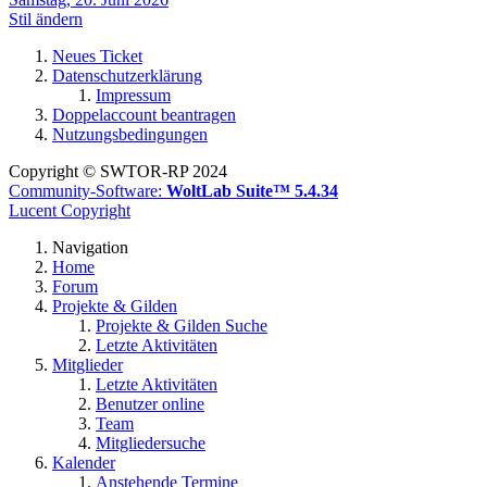
Stil ändern
Neues Ticket
Datenschutzerklärung
Impressum
Doppelaccount beantragen
Nutzungsbedingungen
Copyright © SWTOR-RP 2024
Community-Software:
WoltLab Suite™ 5.4.34
Lucent Copyright
Navigation
Home
Forum
Projekte & Gilden
Projekte & Gilden Suche
Letzte Aktivitäten
Mitglieder
Letzte Aktivitäten
Benutzer online
Team
Mitgliedersuche
Kalender
Anstehende Termine