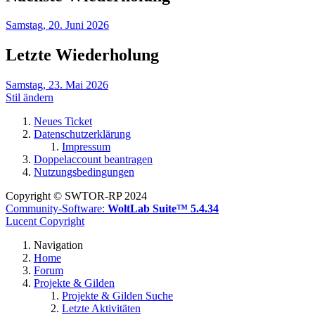
Samstag, 20. Juni 2026
Letzte Wiederholung
Samstag, 23. Mai 2026
Stil ändern
Neues Ticket
Datenschutzerklärung
Impressum
Doppelaccount beantragen
Nutzungsbedingungen
Copyright © SWTOR-RP 2024
Community-Software:
WoltLab Suite™ 5.4.34
Lucent Copyright
Navigation
Home
Forum
Projekte & Gilden
Projekte & Gilden Suche
Letzte Aktivitäten