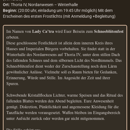
Ort:
Thoria IV, Nordanwesen – Winterhalle
Beginn:
(20:00 uhr, einladung um 19:45 Uhr möglich) Mit dem
Erscheinen des ersten Frostlichts (mit Anmeldung +Begleitung)
Lady Ca’tra
Schneeblütenfest
Im Namen von
wird Euer Beisein zum
erbeten.
Diese geschlossene Festlichkeit ist allein dem inneren Kreis ihres
Hauses und Imperialen Bürgern vorbehalten. Sie findet statt in der
Winterhalle des Nordanwesens auf Thoria IV, unter dem stillen Dach
des fallenden Schnees und dem silbernen Licht des Nordhimmels. Das
Schneeblütenfest dient weder der Zurschaustellung noch dem Lärm
gewöhnlicher Anlässe. Vielmehr soll es Raum bieten für Gedanken,
Erinnerung, Würde und Stille. Im Angesicht der Zeit und ihrer
Spuren.
Schwebende Kristallflocken Lichter, warme Speisen und das Ritual des
fallenden Blattes werden den Abend begleiten. Eure Anwesenheit
genügt. Diskretion, Pünktlichkeit und angemessene Kleidung für die
Tanzfläche werden vorausgesetzt. Waffen bleiben im Eingangsbereich
unter Aufsicht zurück oder werden gar nicht mitgenommen.
Die Stille gehört uns.