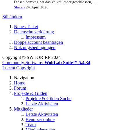
Diesen Samstag hat das Velvet leider geschlossen,…
Shatari
24. April 2026
Stil ändern
Neues Ticket
Datenschutzerklärung
Impressum
Doppelaccount beantragen
Nutzungsbedingungen
Copyright © SWTOR-RP 2024
Community-Software:
WoltLab Suite™ 5.4.34
Lucent Copyright
Navigation
Home
Forum
Projekte & Gilden
Projekte & Gilden Suche
Letzte Aktivitäten
Mitglieder
Letzte Aktivitäten
Benutzer online
Team
Mitgliedersuche