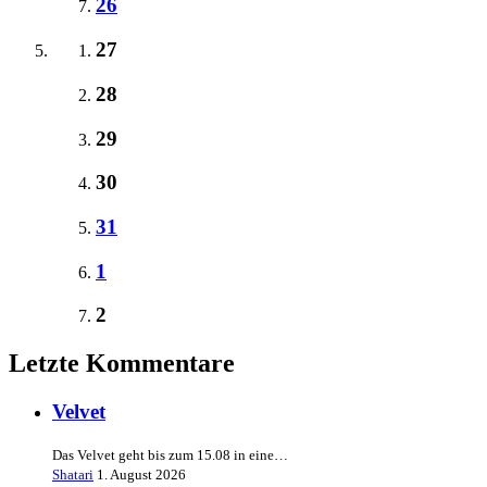
26
27
28
29
30
31
1
2
Letzte Kommentare
Velvet
Das Velvet geht bis zum 15.08 in eine…
Shatari
1. August 2026