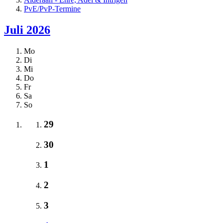
PvE/PvP-Termine
Juli 2026
Mo
Di
Mi
Do
Fr
Sa
So
29
30
1
2
3